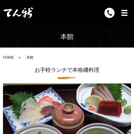
本館
HOME
本館
お手軽ランチで本格磯料理